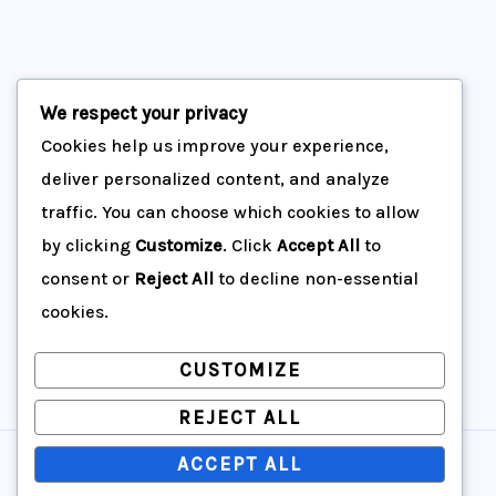
Maquinas Arequipa Servicios Generales
We respect your privacy
Cookies help us improve your experience,
Inicio
deliver personalized content, and analyze
traffic. You can choose which cookies to allow
Productos
by clicking
Customize
. Click
Accept All
to
Acerca de nosotros
consent or
Reject All
to decline non-essential
Contáctenos
cookies.
CUSTOMIZE
REJECT ALL
ACCEPT ALL
© 2026 Maquinas Arequipa Servicios Generales.