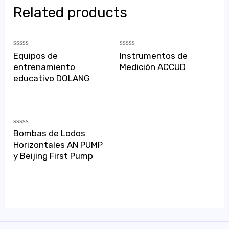
Related products
Rated
Rated
Equipos de
Instrumentos de
0
0
entrenamiento
Medición ACCUD
out
out
of
of
educativo DOLANG
5
5
Rated
Bombas de Lodos
0
Horizontales AN PUMP
out
of
y Beijing First Pump
5